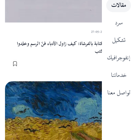
مقالات
سرد
27-05-2024
·
Sart
تشكيل
الرسم بالقلم، والكتابة بالفرشاة: كيف زاول الأدباء فنّ الرسم وخلدوا
لوحاتهم خارج الكتب
إنفوجرافيك
خدماتنا
المقالات
تواصل معنا