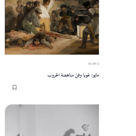
02-05-2024
·
Sart
لوحة الثالث من مايو: غويا وفنّ مناهضة الحروب
المقالات