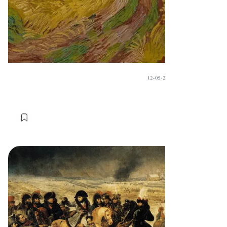
12-05-2024
·
Sart
غربان فان جوخ
المقالات