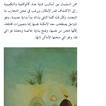
تنقّل الفنّان عبد الرحمن السليمان بين أساليب فنيّة عدة، كالواقعية والتكعيبية
والتجريد، كونه يميل إلى الاكتشاف قدر الإمكان، ويرغب في شحن التجارب بما
يساعدها على النمو والتجدد، وكأن فنّه كلما اكتفى بذاته بدأ بداية جديدة، وهو
في هذا التنقل وهذه المراحل يصطحب معه الأمكنة نفسها إنما بتصويرات مختلفة،
وجماليات متحولة، وكأنها تتحرر من نفسها، وتمنح بداية خالصة ودهشة غير التي
منحتها كل تجربة سابقة، وغير التي منحتها الأماكن ذاتها.