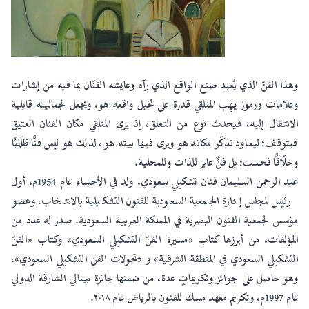
وهذا الفنّ الذي يُعيد صنع الواقع الذي رآه وعايشه الفنّان بما فيه من إشارات
وعلامات ورموز يهِب المتلقي قدرة على تخيل واقعه هو، ويجعل لجماليته قابلية
الانتقال إليه، فيحدث نوع من التعلق، إذ يرى المتلقي مكان الفنان العتيق
فيتوقف؛ ليعاود تذكّر مكانه هو ويرى فيها بيته هو، لذلك هو ليس فنًّا طَلَليًّا
وخلّاقًّا فحسب؛ بل فنٌّ عابر للذات وللمحلية.
عبد الرحمن السليمان
فنان تشكيلي سعودي، ولد في الأحساء عام 1954م، أول
رئيس لمجلس إدارة الجمعية السعودية للفنون التشكيلية بالانتخاب، وعضو
مؤسس لجمعية الفنون البصرية في المملكة العربية السعودية. صدر له عدد من
المؤلفات، من أبرزها كتاب «مسيرة الفنّ التشكيلي السعودي» وكتاب «الفنّ
التشكيلي السعودي في المنطقة الشرقية» و «تحولات الفن التشكيلي السعودي»،
وهو حاصل على جوائز وتكريماتٍ عدة، من ضمنها جائزة بينالي الشارقة الدولي
عام 1997م، وتكريم معهد مسك للفنون بالرياض عام ٢٠١٨.