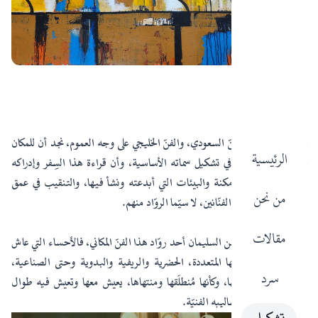
سارة الراجحي
حينما نفتح سِفر الفنّ السعودي، والفنّ الخليجي على وجه العموم، نجد أن للمكان
الرئيسية
حضور قوي وفاعل في تشكيل سماته الأساسية، وأن قراءة هذا السِفر وإدراكه
تستلزم الالتفات للأمكنة والبيئات التي أبدعته ونشأ فيها، والتنقيب في عمق
من نحن
العلاقات بينها وبين الفنّانين، لا سيّما الروّاد منهم.
مقالات
يُعدّ الفنان عبد الرحمن السليمان أحد روّاد هذا الفنّ المكاني، فالأحساء التي عاش
فيها طفولته، ببيئاتها المتعددة، الحضرية والريفية والبدوية وحتى الصناعية،
سرد
تعمُر لوحاته وتسكنها، وكأنها مُنطلَقها ومنتهاها، يعيش معها وتعيش فيه طوال
مسيرته واختلاف أساليبه الفنيّة.