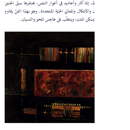
وأروقة وأسواقًا فقط، إنما آثار وأخاديد في أغوار النفس، يحتفرها سيل الحنين
فتنبجس منها الألوان والأشكال والمعاني الحيّة المتجددة. وهو بهذا الفنّ يقاوم
البِلى والتحول الذي يسكن المدن، ويتغلّب على هاجس المحو والنسيان.