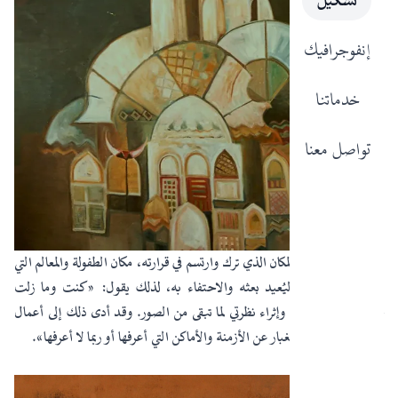
تشكيل
إنفوجرافيك
خدماتنا
تواصل معنا
يعود مرارًا إلى ذلك المكان الذي ترك وارتسم في قرارته، مكان الطفولة والمعالم التي
تمنح الألفة والثقة ليُعيد بعثه والاحتفاء به، لذلك يقول: «كنت وما زلت
حريصًا على استرجاع وإثراء نظرتي لما تبقى من الصور. وقد أدى ذلك إلى أعمال
نبش وبحث ونفض للغبار عن الأزمنة والأماكن التي أعرفها أو ربما لا أعرفها».